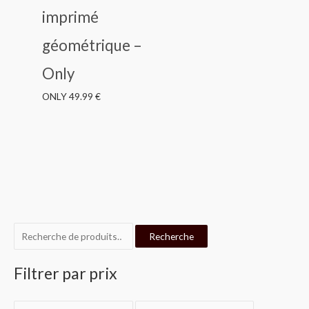
imprimé
géométrique –
Only
ONLY
49.99
€
R
P
P
Recherche
e
r
r
c
i
i
Filtrer par prix
h
x
x
e
m
m