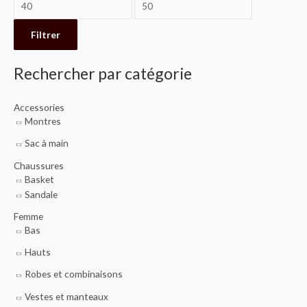
r
i
a
c
n
x
Filtrer
h
Rechercher par catégorie
e
p
Accessories
o
Montres
u
Sac à main
r
Chaussures
Basket
:
Sandale
Femme
Bas
Hauts
Robes et combinaisons
Vestes et manteaux