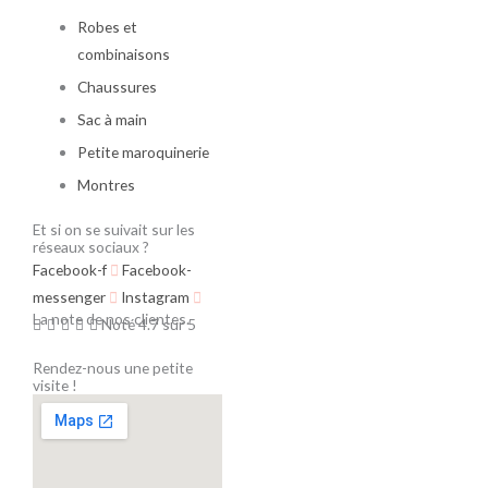
Robes et
combinaisons
Chaussures
Sac à main
Petite maroquinerie
Montres
Et si on se suivait sur les
réseaux sociaux ?
Facebook-f
Facebook-
messenger
Instagram
La note de nos clientes.





Noté 4.7 sur 5
Rendez-nous une petite
visite !