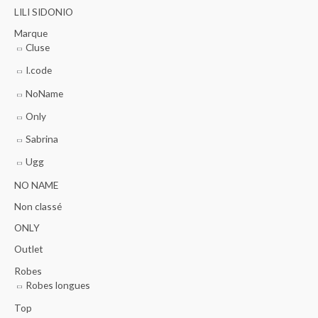
LILI SIDONIO
Marque
Cluse
I.code
NoName
Only
Sabrina
Ugg
NO NAME
Non classé
ONLY
Outlet
Robes
Robes longues
Top