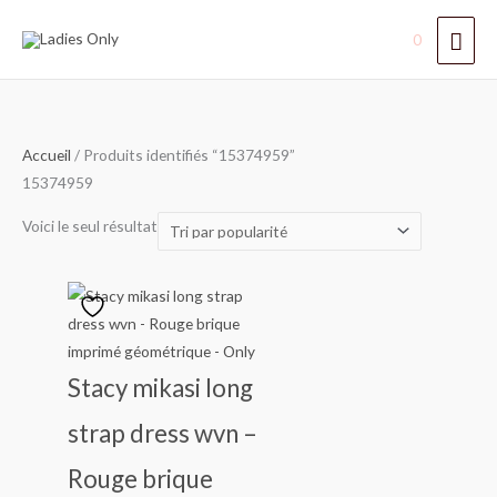
Aller
Men
0
au
contenu
princ
Accueil
/ Produits identifiés “15374959”
15374959
Voici le seul résultat
Stacy mikasi long
strap dress wvn –
Rouge brique