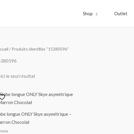
Shop
Outlet
cueil
/ Produits identifiés “15380596”
5380596
ici le seul résultat
be longue ONLY Skye asymétrique –
rron Chocolat
emme