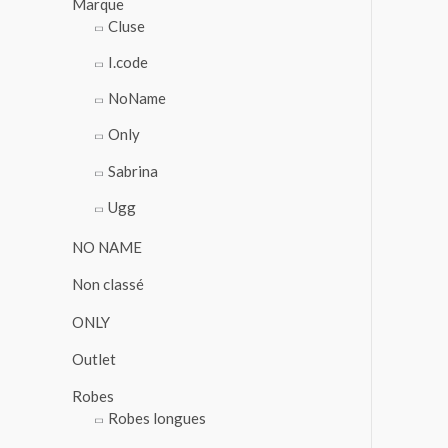
Marque
Cluse
I.code
NoName
Only
Sabrina
Ugg
NO NAME
Non classé
ONLY
Outlet
Robes
Robes longues