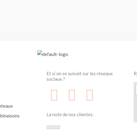
Et si on se suivait sur les réseaux
R
sociaux ?
F
F
I
a
a
n
nteaux
La note de nos clientes.
binaisons
c
c
s
Noté





4.7