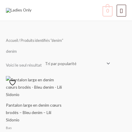
Aller
Men
0
au
contenu
princ
Accueil
/ Produits identifiés “denim”
denim
Voici le seul résultat
Pantalon large en denim cœurs
brodés – Bleu denim – Lili
Sidonio
Bas