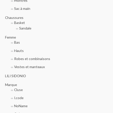
Montres
o
Sac à main
u
r
Chaussures
Basket
Sandale
:
Femme
Bas
Hauts
Robes et combinaisons
Vestes et manteaux
LILI SIDONIO
Marque
Cluse
I.code
NoName