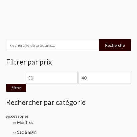
R
P
P
Recherche
e
r
r
c
Filtrer par prix
i
i
h
x
x
e
m
m
r
i
a
Filtrer
c
n
x
Rechercher par catégorie
h
e
Accessories
p
Montres
o
Sac à main
u