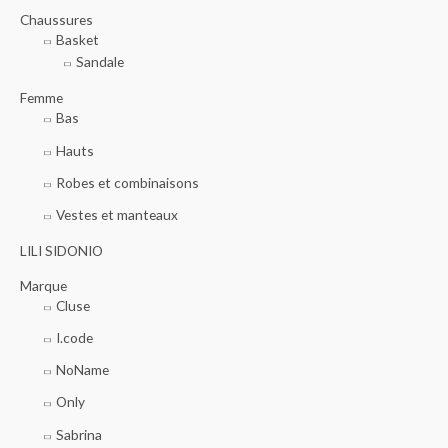
r
Chaussures
Basket
Sandale
:
Femme
Bas
Hauts
Robes et combinaisons
Vestes et manteaux
LILI SIDONIO
Marque
Cluse
I.code
NoName
Only
Sabrina