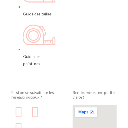
Guide des tailles
Guide des
pointures
Et si on se suivait sur les
Rendez-nous une petite
réseaux sociaux ?
visite !
F
I
F
a
n
a