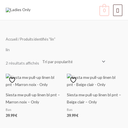
Aller
Men
0
au
contenu
princ
Trié
Accueil
/ Produits identifiés “lin”
par
popularité
lin
2 résultats affichés
Siesta mw pull-up linen bl pnt –
Siesta mw pull-up linen bl pnt –
Marron noix – Only
Beige clair – Only
Bas
Bas
39.99
€
39.99
€