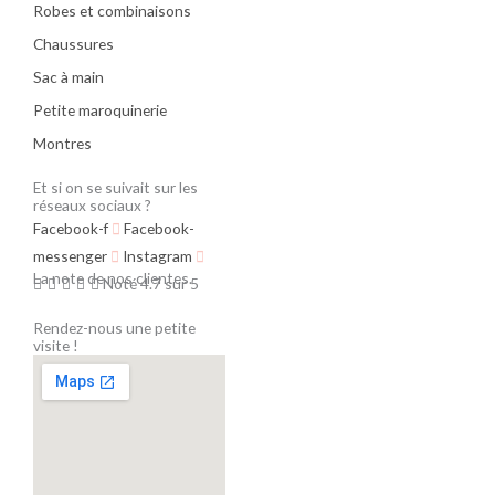
Robes et combinaisons
Chaussures
Sac à main
Petite maroquinerie
Montres
Et si on se suivait sur les
réseaux sociaux ?
Facebook-f
Facebook-
messenger
Instagram
La note de nos clientes.





Noté 4.7 sur 5
Rendez-nous une petite
visite !