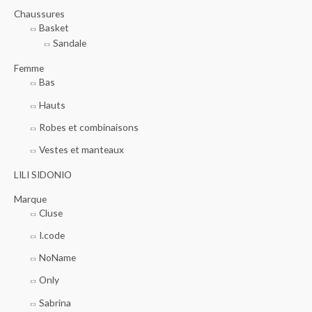
r
Chaussures
Basket
Sandale
:
Femme
Bas
Hauts
Robes et combinaisons
Vestes et manteaux
LILI SIDONIO
Marque
Cluse
I.code
NoName
Only
Sabrina