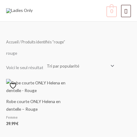
Aller
Men
0
au
contenu
princ
Accueil
/ Produits identifiés “rouge”
rouge
Voici le seul résultat
Robe courte ONLY Helena en
dentelle – Rouge
Femme
39.99
€