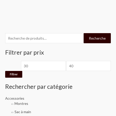
R
P
P
Recherche
e
r
r
c
Filtrer par prix
i
i
h
x
x
e
m
m
r
i
a
Filtrer
c
n
x
Rechercher par catégorie
h
e
Accessories
p
Montres
o
Sac à main
u