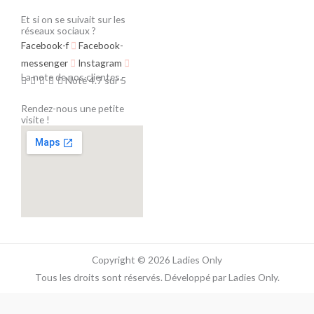
Et si on se suivait sur les
réseaux sociaux ?
Facebook-f
Facebook-
messenger
Instagram
La note de nos clientes.





Noté 4.7 sur 5
Rendez-nous une petite
visite !
Copyright © 2026 Ladies Only
Tous les droits sont réservés. Développé par Ladies Only.