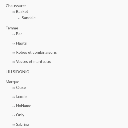
r
Chaussures
Basket
Sandale
:
Femme
Bas
Hauts
Robes et combinaisons
Vestes et manteaux
LILI SIDONIO
Marque
Cluse
I.code
NoName
Only
Sabrina