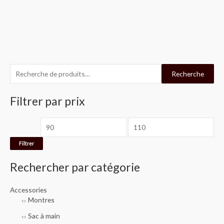
R
P
P
Recherche
e
r
r
c
Filtrer par prix
i
i
h
x
x
e
m
m
r
i
a
Filtrer
c
n
x
Rechercher par catégorie
h
e
Accessories
p
Montres
o
Sac à main
u