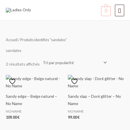
Aller
Men
0
au
contenu
princ
Trié
Accueil
/ Produits identifiés “sandales”
par
popularité
sandales
2 résultats affichés
Sandy edge – Beige naturel –
Sandy slap – Doré glitter – No
No Name
Name
NO NAME
NO NAME
109.00
€
99.00
€