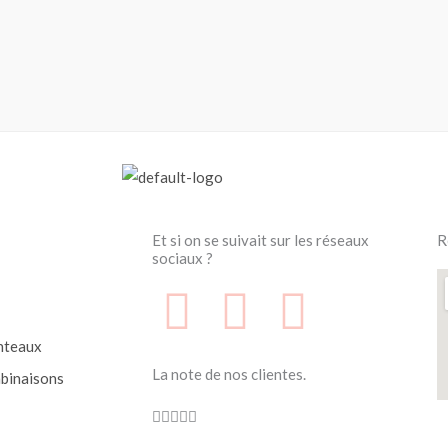
Et si on se suivait sur les réseaux
R
sociaux ?
F
F
I
a
a
n
nteaux
La note de nos clientes.
binaisons
c
c
s
Noté





4.7