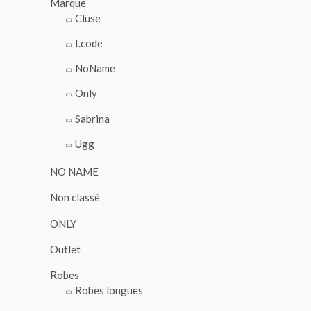
Marque
Cluse
I.code
NoName
Only
Sabrina
Ugg
NO NAME
Non classé
ONLY
Outlet
Robes
Robes longues