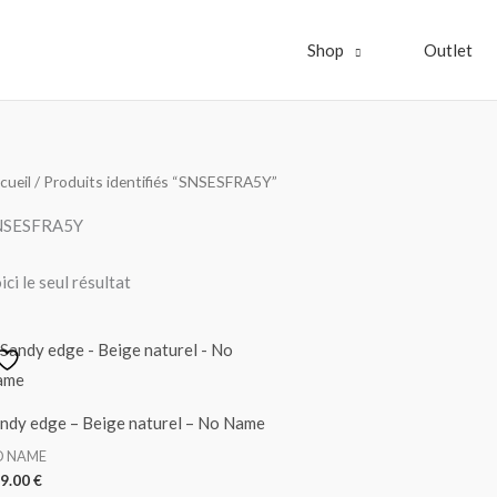
Shop
Outlet
cueil
/ Produits identifiés “SNSESFRA5Y”
NSESFRA5Y
ici le seul résultat
ndy edge – Beige naturel – No Name
O NAME
9.00
€