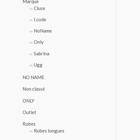
Marque
Cluse
I.code
NoName
Only
Sabrina
Ugg
NO NAME
Non classé
ONLY
Outlet
Robes
Robes longues