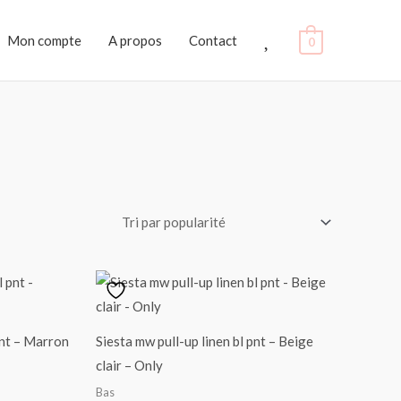
Favoris
Mon compte
A propos
Contact
0
pnt – Marron
Siesta mw pull-up linen bl pnt – Beige
clair – Only
Bas