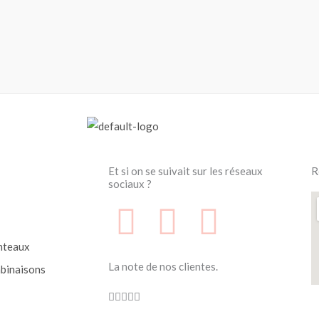
Et si on se suivait sur les réseaux
R
sociaux ?
F
F
I
a
a
n
nteaux
La note de nos clientes.
binaisons
c
c
s
Noté





4.7