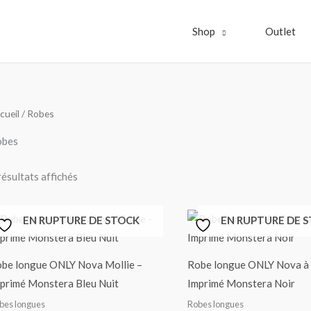
Shop
Outlet
Trié
cueil
/ Robes
par
popularité
obes
résultats affichés
EN RUPTURE DE STOCK
EN RUPTURE DE 
be longue ONLY Nova Mollie –
Robe longue ONLY Nova à b
primé Monstera Bleu Nuit
Imprimé Monstera Noir
bes longues
Robes longues