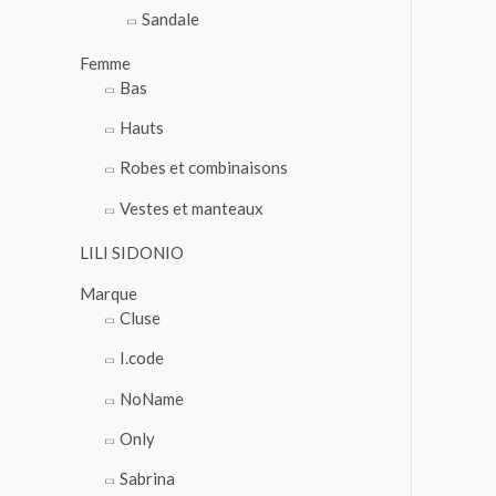
Sandale
o
u
Femme
r
Bas
Hauts
:
Robes et combinaisons
Vestes et manteaux
LILI SIDONIO
Marque
Cluse
I.code
NoName
Only
Sabrina