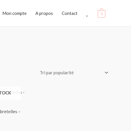
Favoris
Mon compte
A propos
Contact
0
STOCK
retelles –