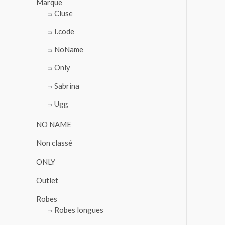
Marque
Cluse
I.code
NoName
Only
Sabrina
Ugg
NO NAME
Non classé
ONLY
Outlet
Robes
Robes longues