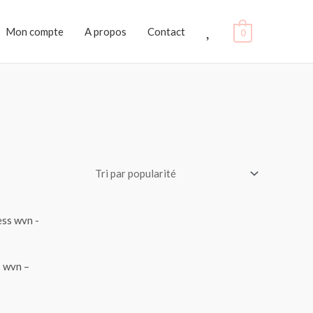
Favoris
Mon compte
A propos
Contact
0
s wvn –