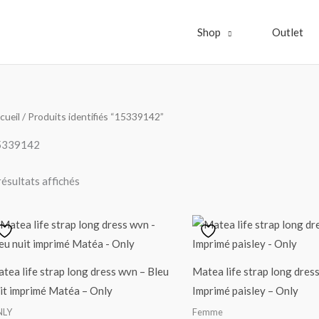
Shop
Outlet
Trié
cueil
/ Produits identifiés “15339142”
par
popularité
5339142
résultats affichés
tea life strap long dress wvn – Bleu
Matea life strap long dres
it imprimé Matéa – Only
Imprimé paisley – Only
NLY
Femme