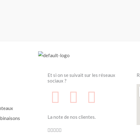
Et si on se suivait sur les réseaux
R
sociaux ?
F
F
I
a
a
n
nteaux
La note de nos clientes.
binaisons
c
c
s
Noté





4.7