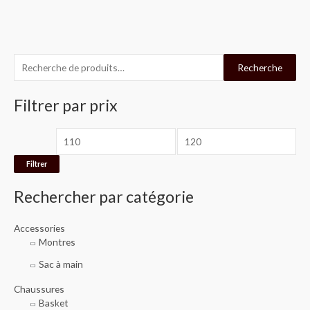
R
P
P
Recherche
e
r
r
c
Filtrer par prix
i
i
h
x
x
e
m
m
r
i
a
Filtrer
c
n
x
Rechercher par catégorie
h
e
Accessories
p
Montres
o
Sac à main
u
r
Chaussures
Basket