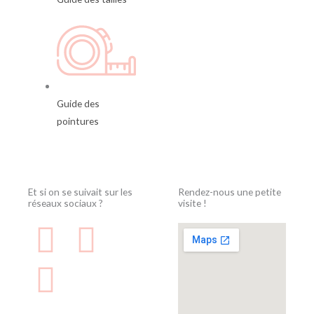
Guide des
pointures
Et si on se suivait sur les
Rendez-nous une petite
réseaux sociaux ?
visite !
F
I
F
a
n
a
c
s
c