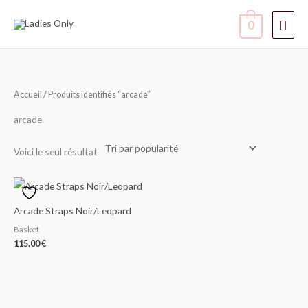
Aller
Men
0
au
contenu
princ
Accueil
/ Produits identifiés “arcade”
arcade
Voici le seul résultat
Arcade Straps Noir/Leopard
Basket
115.00
€