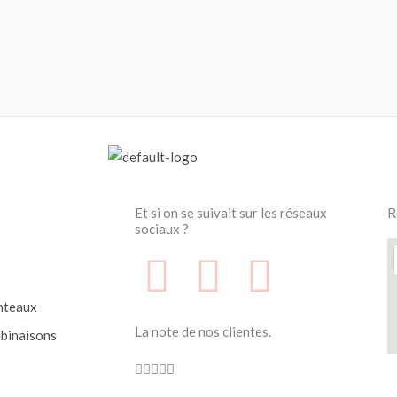
Et si on se suivait sur les réseaux
R
sociaux ?
F
F
I
a
a
n
nteaux
La note de nos clientes.
binaisons
c
c
s
Noté





4.7