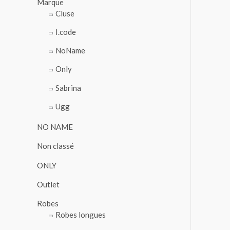
Marque
Cluse
I.code
NoName
Only
Sabrina
Ugg
NO NAME
Non classé
ONLY
Outlet
Robes
Robes longues