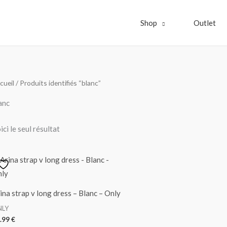
Shop
Outlet
cueil
/ Produits identifiés “blanc”
anc
ici le seul résultat
ina strap v long dress – Blanc – Only
NLY
.99
€