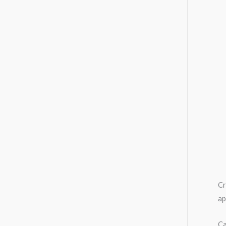
Cr
ap
Ca