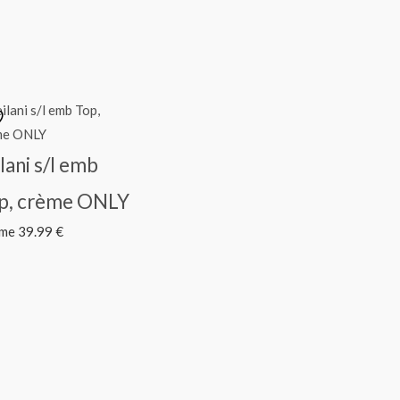
lani s/l emb
p, crème ONLY
mme
39.99
€