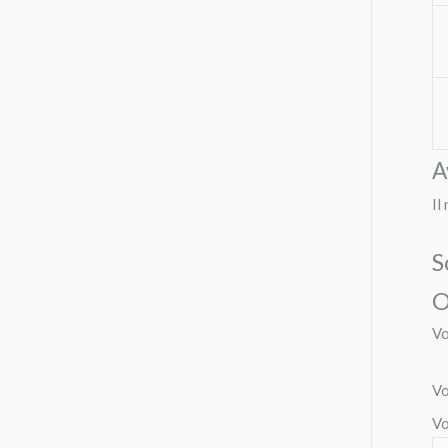
A
Il
S
O
Vo
Vo
Vo