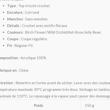
Type
: Top tricoté crochet
Encolure
: Col rond
Manches
: Sans manches
Détails
: Crochet avec motifs floraux
Couleurs
: Birch Flower/Wild Orchid/Ash Rose/Jelly Bean
Coupe
: Coupe régulière
Fit
: Regular Fit
omposition
: Acrylique 100%
briqué en
: Chine
tretien
: Remettre en forme avant de sécher. Laver avec des couleur
mpérature maximale 30°C programme très doux. Séchage en tambour 
ximale de 110°C. Le repassage à la vapeur peut causer des dommages
Poids
150 g