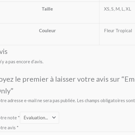
Taille
XS, S, M, L, XL
Couleur
Fleur Tropical
vis
 n’y a pas encore d’avis.
oyez le premier à laisser votre avis sur “E
nly”
tre adresse e-mail ne sera pas publiée.
Les champs obligatoires sont
tre note
*
tre avis
*