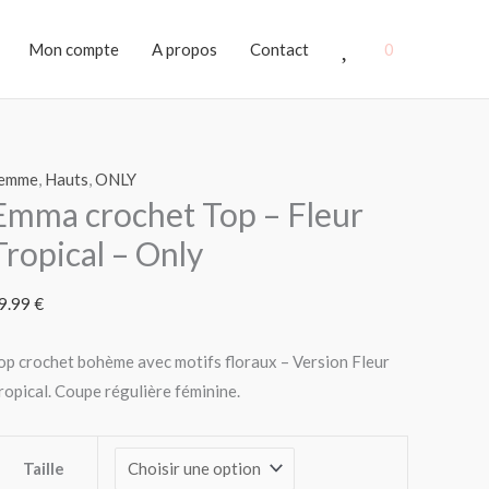
Favoris
Mon compte
A propos
Contact
0
uantité
emme
,
Hauts
,
ONLY
Emma crochet Top – Fleur
e
mma
Tropical – Only
rochet
op
9.99
€
leur
op crochet bohème avec motifs floraux – Version Fleur
ropical
ropical. Coupe régulière féminine.
nly
Taille