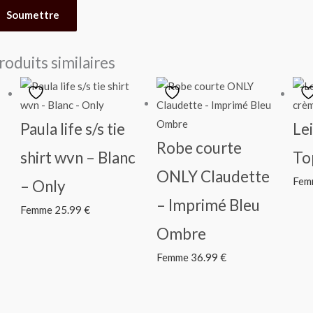
roduits similaires
Paula life s/s tie
Lei
Robe courte
shirt wvn – Blanc
To
ONLY Claudette
Fe
– Only
– Imprimé Bleu
Femme
25.99
€
Ombre
Femme
36.99
€