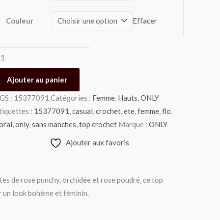
Couleur
Effacer
Ajouter au panier
GS :
15377091
Catégories :
Femme
,
Hauts
,
ONLY
tiquettes :
15377091
,
casual
,
crochet
,
ete
,
femme
,
flo
,
loral
,
only
,
sans manches
,
top crochet
Marque :
ONLY
Ajouter aux favoris
tes de rose punchy, orchidée et rose poudré, ce top
 un look bohème et féminin.