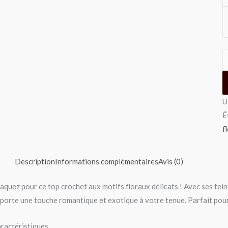
U
É
f
Description
Informations complémentaires
Avis (0)
aquez pour ce top crochet aux motifs floraux délicats ! Avec ses tein
porte une touche romantique et exotique à votre tenue. Parfait pour
ractéristiques