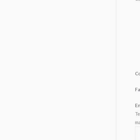
C
Fa
En
Te
ma