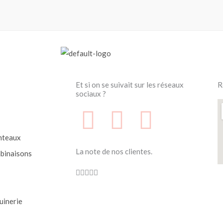
Et si on se suivait sur les réseaux
R
sociaux ?
F
F
I
a
a
n
nteaux
La note de nos clientes.
binaisons
c
c
s
Noté





e
e
t
4.7
sur
uinerie
b
b
a
5