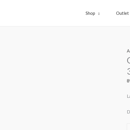
Shop
Outlet
q
A
d
M
R
G
8
W
/
L
F
-
D
3