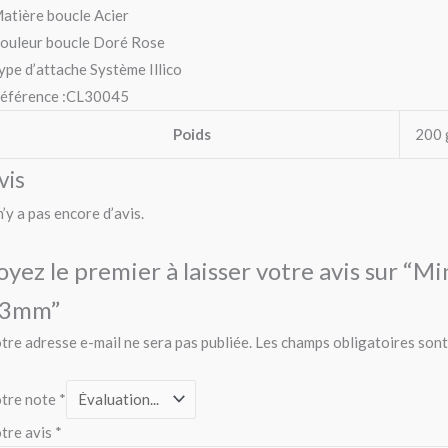
atière boucle Acier
ouleur boucle Doré Rose
ype d’attache Système Illico
éférence :CL30045
Poids
200 
vis
 n’y a pas encore d’avis.
oyez le premier à laisser votre avis sur “M
3mm”
tre adresse e-mail ne sera pas publiée.
Les champs obligatoires sont
tre note
*
tre avis
*