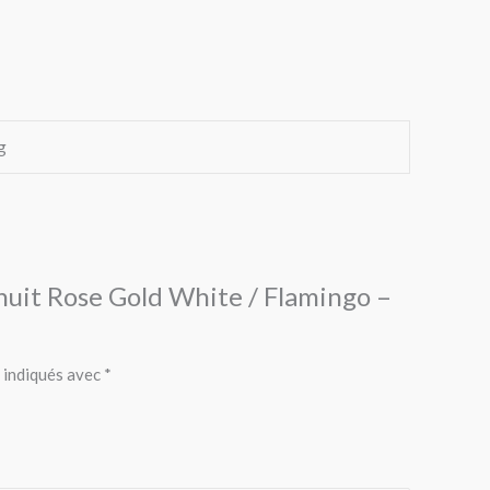
g
inuit Rose Gold White / Flamingo –
 indiqués avec
*