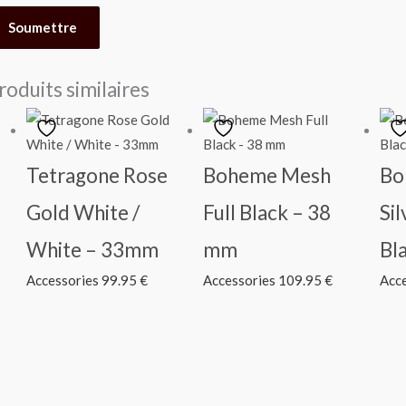
roduits similaires
Tetragone Rose
Boheme Mesh
Bo
Gold White /
Full Black – 38
Sil
White – 33mm
mm
Bl
Accessories
99.95
€
Accessories
109.95
€
Acc