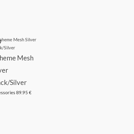
heme Mesh
ver
ack/Silver
essories
89.95
€