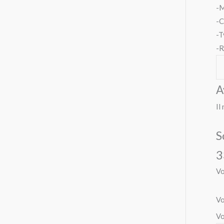
-M
-C
-T
-R
A
Il
S
3
Vo
Vo
Vo