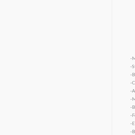
-
-S
-B
-C
-A
-M
-B
-F
-E
-B