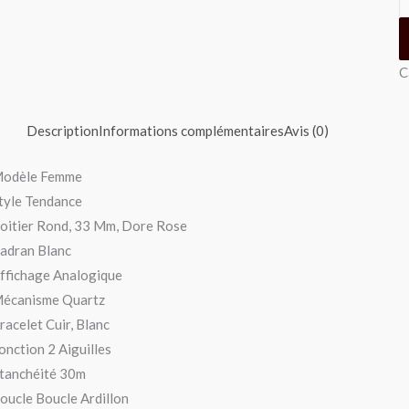
C
Description
Informations complémentaires
Avis (0)
Modèle Femme
tyle Tendance
oitier Rond, 33 Mm, Dore Rose
adran Blanc
ffichage Analogique
écanisme Quartz
racelet Cuir, Blanc
onction 2 Aiguilles
tanchéité 30m
oucle Boucle Ardillon