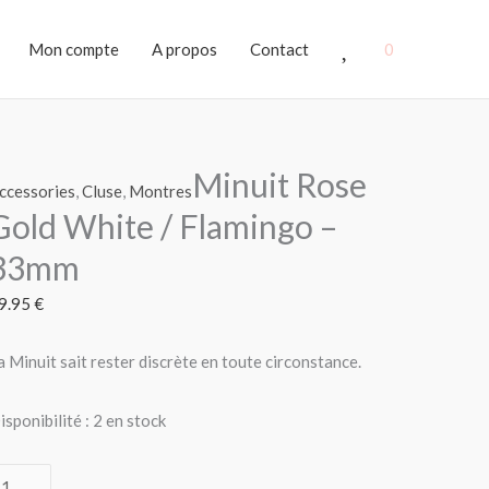
Favoris
Mon compte
A propos
Contact
0
Minuit Rose
uantité
ccessories
,
Cluse
,
Montres
e
Gold White / Flamingo –
inuit
33mm
ose
old
9.95
€
hite
a Minuit sait rester discrète en toute circonstance.
lamingo
isponibilité :
2 en stock
3mm